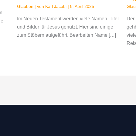
Glauben
| von
Karl Jacobi
|
8. April 2025
Gla
rn
Im Neuen Testament werden viele Namen, Titel
Der
ie
und Bilder für Jesus genutzt. Hier sind einige
gehö
zum Stöbern aufgeführt. Bearbeiten Name […]
viel
Reis