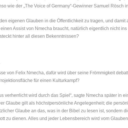
so wie der „The Voice of Germany“-Gewinner Samuel Rösch in
 den eigenen Glauben in die Öffentlichkeit zu tragen, und damit
einen Assist von Nmecha braucht, natürlich eigentlich nicht ins
steckt hinter all diesen Bekenntnissen?
e
e von Felix Nmecha, dafür wird über seine Frömmigkeit debattie
Projektionsfläche für einen Kulturkampf?
s verherrlicht wird durch das Spiel“, sagte Nmecha später in ein
er Glaube gilt als höchstpersönliche Angelegenheit; die persön
ätzlicher Glaube an das, was in der Bibel zu lesen ist, sonder
Gott zu dienen. Alles und jeder Lebensbereich wird vom Glaube