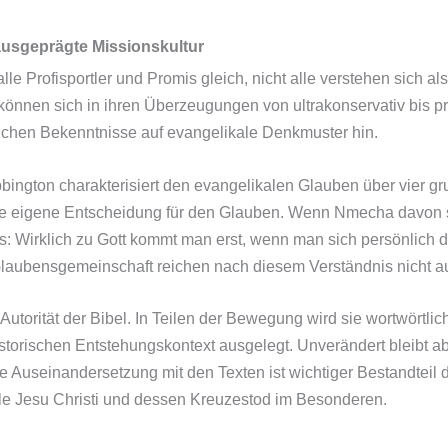
ausgeprägte Missionskultur
lle Profisportler und Promis gleich, nicht alle verstehen sich a
können sich in ihren Überzeugungen von ultrakonservativ bis pr
lichen Bekenntnisse auf evangelikale Denkmuster hin.
bbington charakterisiert den evangelikalen Glauben über vier g
ie eigene Entscheidung für den Glauben. Wenn Nmecha davon s
as: Wirklich zu Gott kommt man erst, wenn man sich persönlich d
 Glaubensgemeinschaft reichen nach diesem Verständnis nicht a
 Autorität der Bibel. In Teilen der Bewegung wird sie wortwörtli
storischen Entstehungskontext ausgelegt. Unverändert bleibt ab
e Auseinandersetzung mit den Texten ist wichtiger Bestandteil 
le Jesu Christi und dessen Kreuzestod im Besonderen.