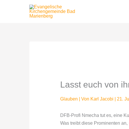
Zum
Inhalt
springen
Lasst euch von i
Glauben
| Von
Karl Jacobi
|
21. J
DFB-Profi Nmecha tut es, eine K
Was treibt diese Prominenten an