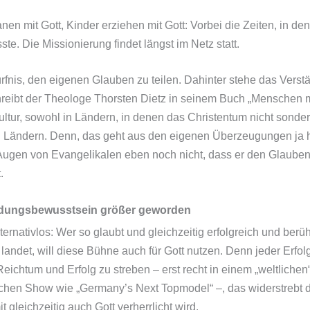
anen mit Gott, Kinder erziehen mit Gott: Vorbei die Zeiten, in 
. Die Missionierung findet längst im Netz statt.
ürfnis, den eigenen Glauben zu teilen. Dahinter stehe das Verstä
hreibt der Theologe Thorsten Dietz in seinem Buch „Menschen m
tur, sowohl in Ländern, in denen das Christentum nicht sonderlic
ten Ländern. Denn, das geht aus den eigenen Überzeugungen ja 
n Augen von Evangelikalen eben noch nicht, dass er den Glauben w
.
endungsbewusstsein größer geworden
ternativlos: Wer so glaubt und gleichzeitig erfolgreich und ber
landet, will diese Bühne auch für Gott nutzen. Denn jeder Erfo
 Reichtum und Erfolg zu streben – erst recht in einem „weltlich
lichen Show wie „Germany’s Next Topmodel“ –, das widerstrebt 
 gleichzeitig auch Gott verherrlicht wird.