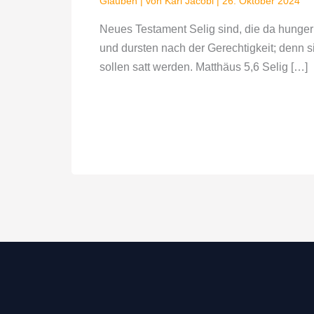
Glauben
| von
Karl Jacobi
|
26. Oktober 2024
Neues Testament Selig sind, die da hunge
und dursten nach der Gerechtigkeit; denn s
sollen satt werden. Matthäus 5,6 Selig […]