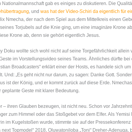
Nationalmannschaft gab es einiges zu diskutieren. Die Qualitä
ehübertragung
, und
was hat der Video-Schiri da eigentlich für 
Felix Nmecha, der nach dem Spiel aus dem Mittelkreis einen Ge
eines Torjubels auf die Knie ging, um eine imaginäre Krone abz
iese Krone ab, denn sie gehört eigentlich Jesus.
 Doku wollte sich wohl nicht auf seine Torgefährlichkeit allein
este im Vorstellungsvideo seines Teams. Ähnliches dürfte bei 
stian Broadcasters“ erklärt einer der Hosts, es handele sich um 
elt. Und: „Es geht nicht nur darum, zu sagen: Danke Gott. Sonde
esus ist der König, und er kommt zurück auf diese Erde. Nmechas
 geplante Geste mit klarer Bedeutung.
ler – ihren Glauben bezeugen, ist nicht neu. Schon vor Jahrzeh
inger zum Himmel oder das Stoßgebet vor dem Elfer. Als Yemis
n im Kugelstoßen wurde, stimmte sie auf der Pressekonferenz 
s next Topmodel“ 2018, Oluwatoniloba „Toni“ Dreher-Adenuga, 