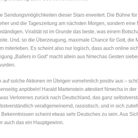
 Sendungsmöglichkeiten dieser Stars erweitert. Die Bühne für G
seher und die Tageszeitung am nächsten Morgen, sondern eine Me
ständigen. Viralität ist im Grunde das beste, was einem Botsch
eite. Und, so die Überzeugung, maximale Chance für Gott, die
 miterleben. Es scheint also nur logisch, dass auch online sic
igung „Ballers in God“ macht allein aus Nmechas Gesten sieben
wurden.
en auf solche Aktionen im Übrigen vornehmlich positiv aus – sch
enseitig anpöbeln! Harald Martenstein attestiert Nmecha in der
twas Verlorenes zurück nach Deutschland, das ganz selbstverst
lbstverständlich verallgemeinernd, rassistisch, und in sich zuti
 Bekenntnissen scheint etwas sehr Deutsches zu sein. Aus Sicht
r auch das ein Hauptgewinn.