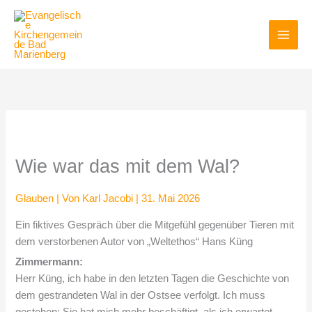
Zum
Inhalt
springen
Wie war das mit dem Wal?
Glauben
| Von
Karl Jacobi
|
31. Mai 2026
Ein fiktives Gespräch über die Mitgefühl gegenüber Tieren mit
dem verstorbenen Autor von „Weltethos“ Hans Küng
Zimmermann:
Herr Küng, ich habe in den letzten Tagen die Geschichte von
dem gestrandeten Wal in der Ostsee verfolgt. Ich muss
gestehen: Sie hat mich mehr beschäftigt, als ich erwartet