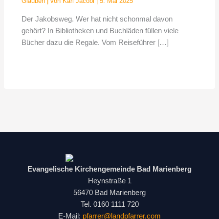
Glauben
| von
Karl Jacobi
|
5. Mai 2025
Der Jakobsweg. Wer hat nicht schonmal davon
gehört? In Bibliotheken und Buchläden füllen viele
Bücher dazu die Regale. Vom Reiseführer […]
Evangelische Kirchengemeinde Bad Marienberg
Heynstraße 1
56470 Bad Marienberg
Tel. 0160 1111 720
E-Mail:
pfarrer@landpfarrer.com