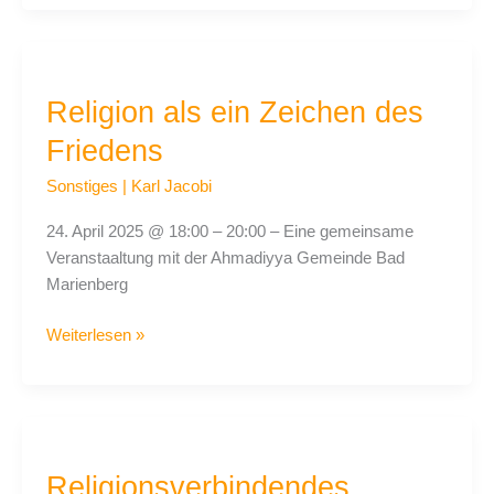
Religion
als
Religion als ein Zeichen des
ein
Zeichen
Friedens
des
Friedens
Sonstiges
|
Karl Jacobi
24. April 2025 @ 18:00 – 20:00 – Eine gemeinsame
Veranstaaltung mit der Ahmadiyya Gemeinde Bad
Marienberg
Weiterlesen »
Religionsverbindendes
Friedensgebet
Religionsverbindendes