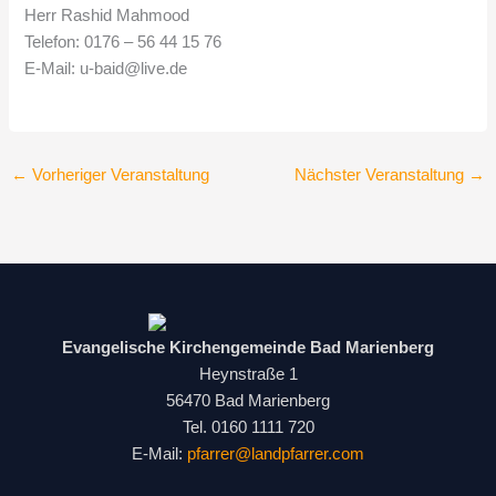
Herr Rashid Mahmood
Telefon: 0176 – 56 44 15 76
E-Mail: u-baid@live.de
←
Vorheriger Veranstaltung
Nächster Veranstaltung
→
Evangelische Kirchengemeinde Bad Marienberg
Heynstraße 1
56470 Bad Marienberg
Tel. 0160 1111 720
E-Mail:
pfarrer@landpfarrer.com