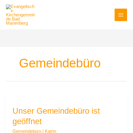
Zum
Inhalt
springen
Gemeindebüro
Unser
Gemeindebüro
Unser Gemeindebüro ist
ist
geöffnet
geöffnet
Gemeindebüro
|
Katrin