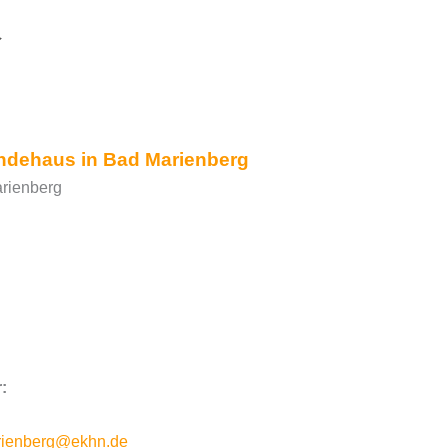
365
utlook Live
ndehaus in Bad Marienberg
rienberg
:
rienberg@ekhn.de