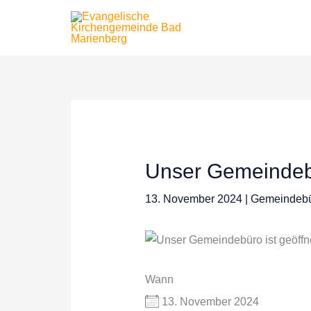
Zum
Inhalt
springen
Unser Gemeindebü
13. November 2024
|
Gemeindeb
Wann
13. November 2024