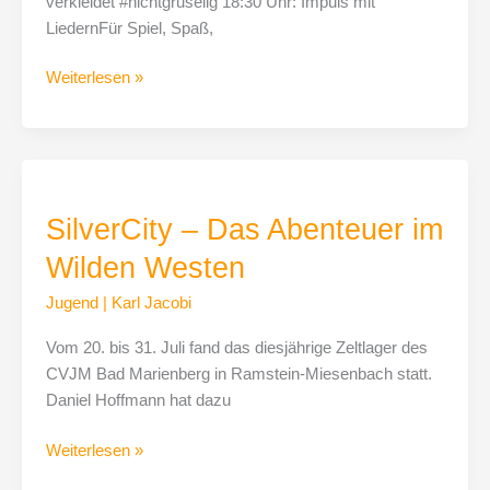
verkleidet #nichtgruselig 18:30 Uhr: Impuls mit
LiedernFür Spiel, Spaß,
Weiterlesen »
SilverCity
–
SilverCity – Das Abenteuer im
Das
Abenteuer
Wilden Westen
im
Wilden
Jugend
|
Karl Jacobi
Westen
Vom 20. bis 31. Juli fand das diesjährige Zeltlager des
CVJM Bad Marienberg in Ramstein-Miesenbach statt.
Daniel Hoffmann hat dazu
Weiterlesen »