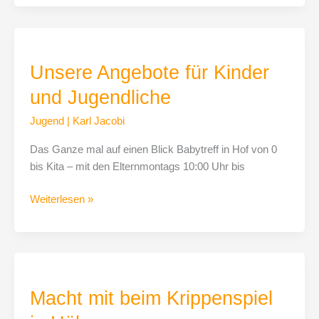
Unsere
Angebote
Unsere Angebote für Kinder
für
Kinder
und Jugendliche
und
Jugendliche
Jugend
|
Karl Jacobi
Das Ganze mal auf einen Blick Babytreff in Hof von 0
bis Kita – mit den Elternmontags 10:00 Uhr bis
Weiterlesen »
Macht
mit
Macht mit beim Krippenspiel
beim
Krippenspiel