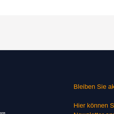
Bleiben Sie ak
Hier können S
erg