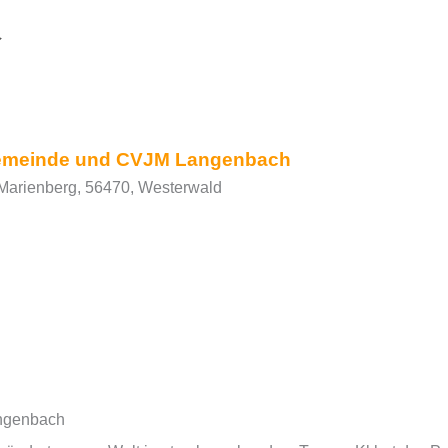
Google Kalender
iCalendar
Gemeinde und CVJM Langenbach
 Marienberg, 56470, Westerwald
angenbach