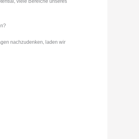
ential, viele Bereiche unseres
en?
ragen nachzudenken, laden wir