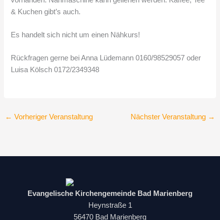
& Kuchen gibt’s auch.
Es handelt sich nicht um einen Nähkurs!
Rückfragen gerne bei Anna Lüdemann 0160/98529057 oder
Luisa Kölsch 0172/2349348
←
Vorheriger Veranstaltung
Nächster Veranstaltung
→
Evangelische Kirchengemeinde Bad Marienberg
Heynstraße 1
56470 Bad Marienberg