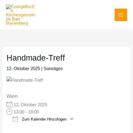
Zum
Inhalt
springen
Handmade-Treff
12. Oktober 2025
|
Sonstiges
Wann
12. Oktober 2025
13:00 - 18:00
Zum Kalender Hinzufügen
ICS herunterladen
Google Kalender