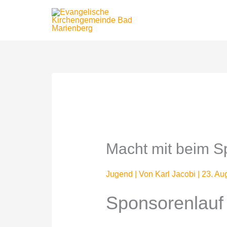
Zum
Inhalt
springen
Macht mit beim S
Jugend
| Von
Karl Jacobi
|
23. Au
Sponsorenlauf