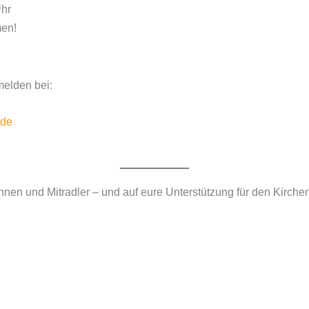
Uhr
men!
elden bei:
.de
rinnen und Mitradler – und auf eure Unterstützung für den Kirche