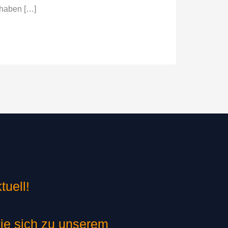
 haben […]
tuell!
ie sich zu unserem