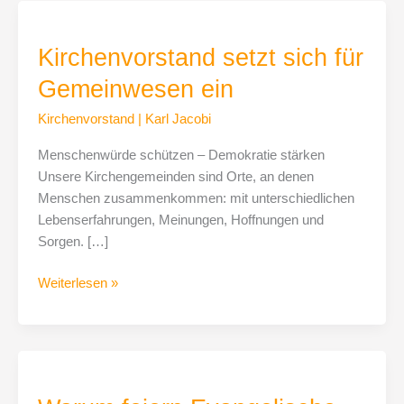
Kirchenvorstand
setzt
Kirchenvorstand setzt sich für
sich
für
Gemeinwesen ein
Gemeinwesen
ein
Kirchenvorstand
|
Karl Jacobi
Menschenwürde schützen – Demokratie stärken
Unsere Kirchengemeinden sind Orte, an denen
Menschen zusammenkommen: mit unterschiedlichen
Lebenserfahrungen, Meinungen, Hoffnungen und
Sorgen. […]
Weiterlesen »
Warum
feiern
Evangelische