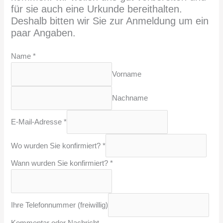
für sie auch eine Urkunde bereithalten.
Deshalb bitten wir Sie zur Anmeldung um ein
paar Angaben.
N
Name
*
a
Vorname
m
e
Nachname
K
o
E-Mail-Adresse
*
m
m
Wo wurden Sie konfirmiert?
*
e
Wann wurden Sie konfirmiert?
*
n
t
a
r
Ihre Telefonnummer (freiwillig)
I