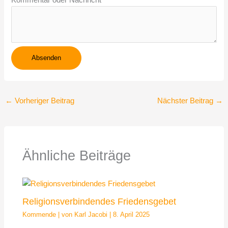
Kommentar oder Nachricht
h
r
e
Absenden
←
Vorheriger Beitrag
Nächster Beitrag
→
Ähnliche Beiträge
Religionsverbindendes Friedensgebet
Kommende
| von
Karl Jacobi
|
8. April 2025