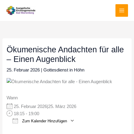
Zum
Inhalt
springen
Ökumenische Andachten für alle
– Einen Augenblick
25. Februar 2026
|
Gottesdienst in Höhn
Wann
25. Februar 2026|25. März 2026
18:15 - 19:00
Zum Kalender Hinzufügen
ICS herunterladen
Google Kalender
iCalendar
Office 365
Outlook Live