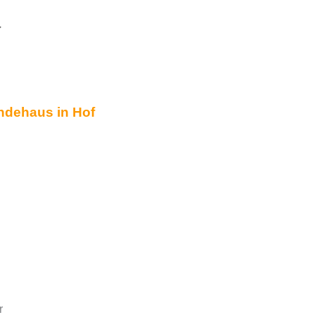
365
utlook Live
ndehaus in Hof
r