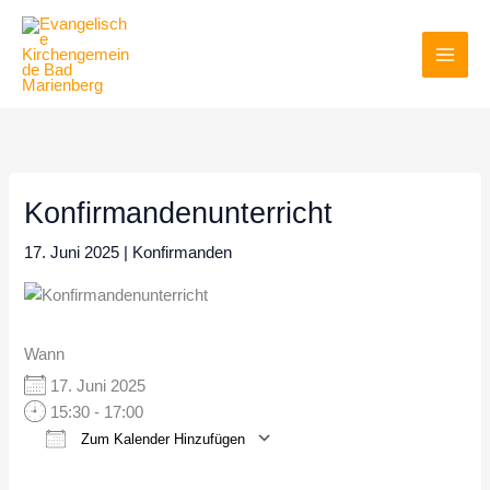
Zum
Inhalt
springen
Konfirmandenunterricht
17. Juni 2025
|
Konfirmanden
Wann
17. Juni 2025
15:30 - 17:00
Zum Kalender Hinzufügen
ICS herunterladen
Google Kalender
iCalendar
Office 365
Outlook Live