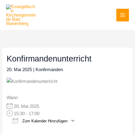
Zum
Inhalt
springen
Konfirmandenunterricht
20. Mai 2025
|
Konfirmanden
Wann
20. Mai 2025
15:30 - 17:00
Zum Kalender Hinzufügen
ICS herunterladen
Google Kalender
iCalendar
Office 365
Outlook Live