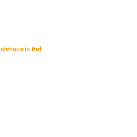
Google Kalender
iCalendar
ndehaus in Hof