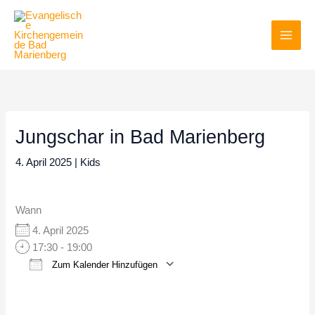
Zum
Inhalt
springen
Jungschar in Bad Marienberg
4. April 2025
|
Kids
Wann
4. April 2025
17:30 - 19:00
Zum Kalender Hinzufügen
ICS herunterladen
Google Kalender
iCalendar
Office 365
Outlook Live