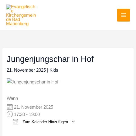
Zum
Inhalt
springen
Jungenjungschar in Hof
21. November 2025
|
Kids
Wann
21. November 2025
17:30 - 19:00
Zum Kalender Hinzufügen
ICS herunterladen
Google Kalender