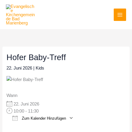
Zum
Inhalt
springen
Hofer Baby-Treff
22. Juni 2026
|
Kids
Wann
22. Juni 2026
10:00 - 11:30
Zum Kalender Hinzufügen
ICS herunterladen
Google Kalender