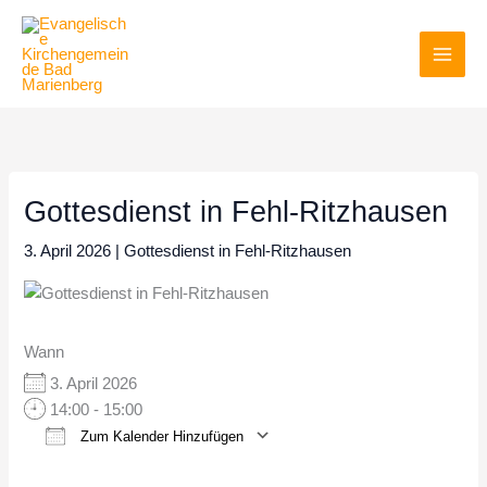
Zum
Inhalt
springen
Gottesdienst in Fehl-Ritzhausen
3. April 2026
|
Gottesdienst in Fehl-Ritzhausen
Wann
3. April 2026
14:00 - 15:00
Zum Kalender Hinzufügen
ICS herunterladen
Google Kalender
iCalendar
Office 365
Outlook Live