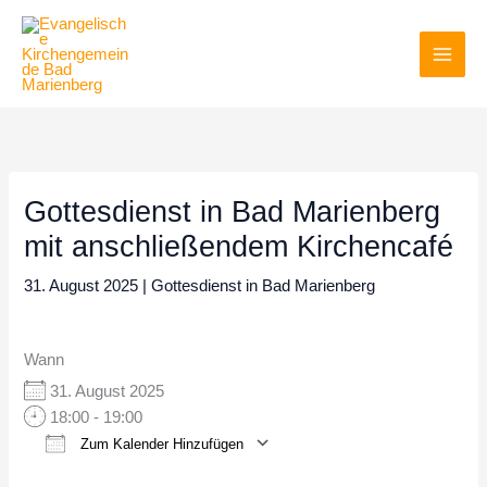
Zum
Inhalt
springen
Gottesdienst in Bad Marienberg
mit anschließendem Kirchencafé
31. August 2025
|
Gottesdienst in Bad Marienberg
Wann
31. August 2025
18:00 - 19:00
Zum Kalender Hinzufügen
ICS herunterladen
Google Kalender
iCalendar
Office 365
Outlook Live