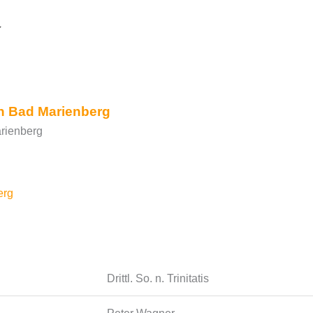
Google Kalender
iCalendar
in Bad Marienberg
rienberg
erg
Drittl. So. n. Trinitatis